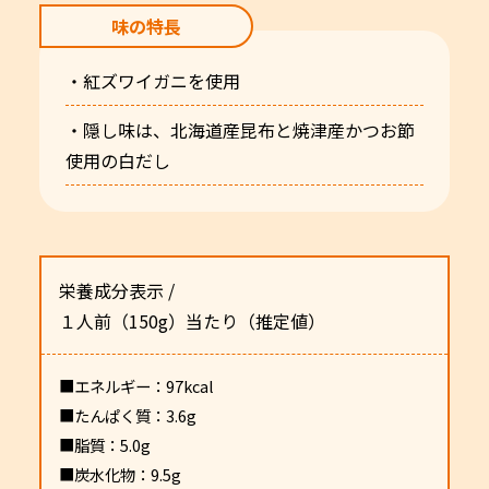
味の特長
・紅ズワイガニを使用
・隠し味は、北海道産昆布と焼津産かつお節
使用の白だし
栄養成分表示 /
１人前（150g）当たり（推定値）
■エネルギー：97kcal
■たんぱく質：3.6g
■脂質：5.0g
■炭水化物：9.5g