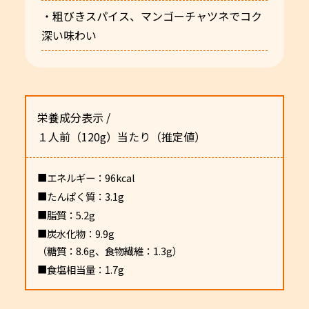
・粗びきスパイス、マンゴーチャツネでコク
深い味わい
栄養成分表示 /
１人前（120g）当たり（推定値）
■エネルギー：96kcal
■たんぱく質：3.1g
■脂質：5.2g
■炭水化物：9.9g
（糖質：8.6g、食物繊維：1.3g）
■食塩相当量：1.7g