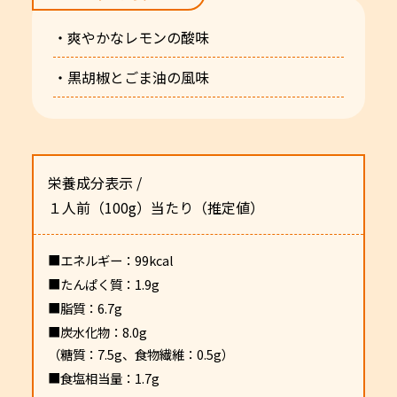
・爽やかなレモンの酸味
・黒胡椒とごま油の風味
栄養成分表示 /
１人前（100g）当たり（推定値）
■エネルギー：99kcal
■たんぱく質：1.9g
■脂質：6.7g
■炭水化物：8.0g
（糖質：7.5g、食物繊維：0.5g）
■食塩相当量：1.7g