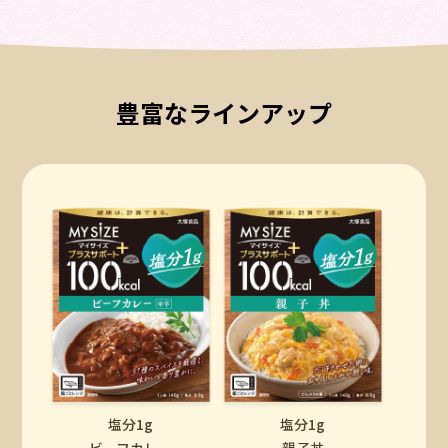
豊富なラインアップ
塩分1g
塩分1g