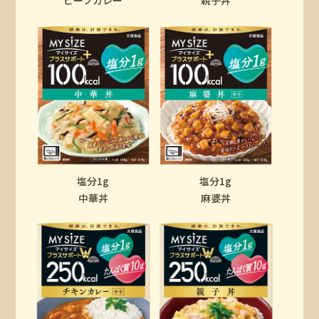
ビーフカレー
親子丼
塩分1g
塩分1g
中華丼
麻婆丼